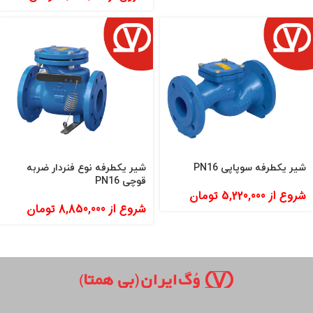
شیر یکطرفه سوپاپی PN16
شیر یکطرفه نوع فنردار ضربه
قوچی PN16
شروع از
5,220,000
تومان
شروع از
8,850,000
تومان