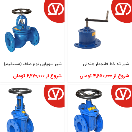
شیر ته خط فلنجدار هندلی
شیر سوپاپی نوع صاف (مستقیم)
شروع از
4,650,000
تومان
شروع از
6,270,000
تومان