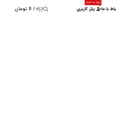
ورود به سایت
باط با ما
پنل کاربری
/
0
تومان
0