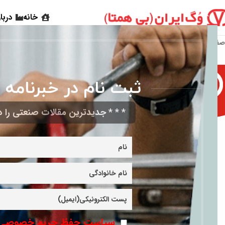
خانه
دربا
صفحه اصلی
»
شیر اطمینان Figure 630 PN16
ثبت نام در خبرنامه 
* * * جدیدترین مقالات صنعتی را در
شیر اطمینان Figure 630 PN16
سیاست حفظ حریم خصوصی