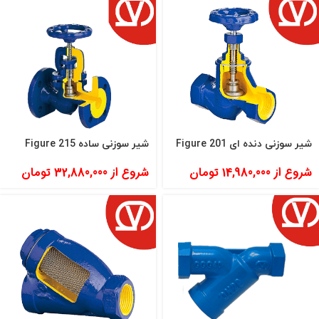
شیر سوزنی دنده ای Figure 201
شیر سوزنی ساده Figure 215
شروع از
14,980,000
تومان
شروع از
32,880,000
تومان