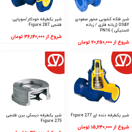
شیر فلکه کشویی محور صعودی
شیر یکطرفه خودکار/سوپاپی
OS&Y (زبانه فلزی / زبانه
فلنجی Figure 287
لاستیکی ) PN16
شروع از
36,140,000
تومان
شروع از
20,250,000
تومان
شیر یکطرفه دنده ای Figure 277
شیر یکطرفه دیسکی بین فلنجی
Figure 275
شروع از
15,630,000
تومان