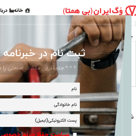
خانه
دربا
18
29
جولای
جولای
ثبت نام در خبرنامه 
* * * جدیدترین مقالات صنعتی را در
مزایا و معایب شیر
اقدامات احتیاطی و
دروازه‌ای Gate Valve
نکات ایمنی نصب
،شیر پروانه‌ای
شیرآلات (بخش دوم)
Butterfly Valve و شیر
ادامه مطلب
توپی Ball Valve
سیاست حفظ حریم خصوصی