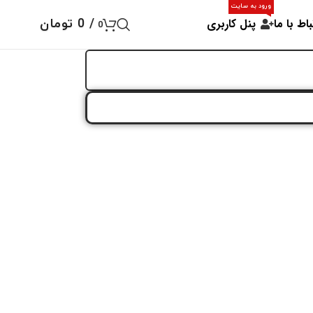
ورود به سایت
باط با ما
پنل کاربری
/
0
تومان
0