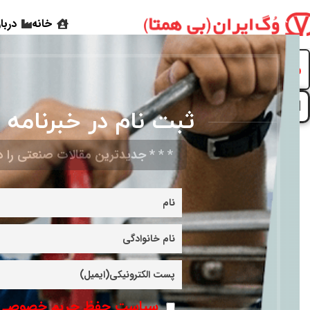
خانه
دربا
مشاهده گارانتی و خدمات پس از فروش وگ 
[gravityview id=”11000″ secret=”63831cc54be9″]
ثبت نام در خبرنامه 
* * * جدیدترین مقالات صنعتی را در
سیاست حفظ حریم خصوصی