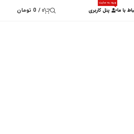
ورود به سایت
باط با ما
پنل کاربری
/
0
تومان
0