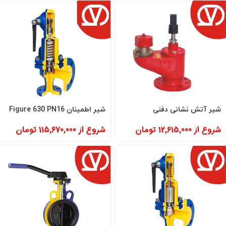
شیر آتش نشانی دفنی
شیر اطمینان Figure 630 PN16
شروع از
12,615,000
تومان
شروع از
115,670,000
تومان