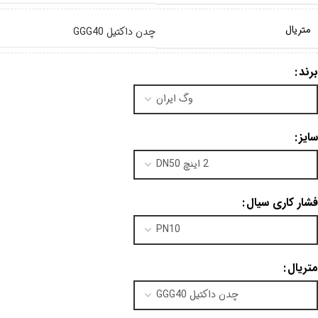
متریال
چدن داکتیل GGG40
برند
سایز
فشار کاری سیال
متریال