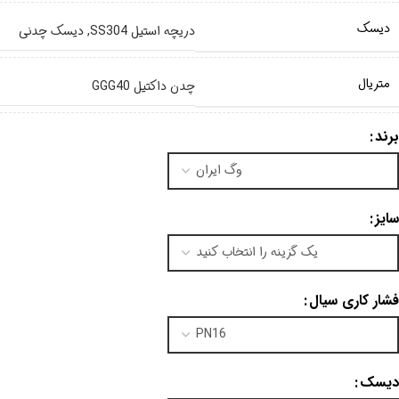
دیسک
دریچه استیل SS304
,
دیسک چدنی
متریال
چدن داکتیل GGG40
برند
سایز
فشار کاری سیال
دیسک