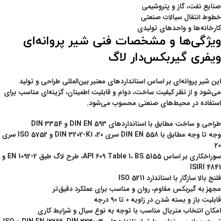
صنایع نفت، گاز و پتروشیمی
خطوط انتقال سیالات صنعتی
کارخانه‌ها و واحدهای تولیدی
ویژگی‌ها و مشخصات فنی شیر پروانه‌ای
ویفری گیربکس‌دار لاگ
این شیر پروانه‌ای بر اساس استانداردهای معتبر بین‌المللی طراحی و تولید
می‌شود و از نظر کیفیت ساخت، دوام و قابلیت اطمینان، گزینه‌ای مناسب برای
استفاده در محیط‌های صنعتی محسوب می‌شود.
طراحی و ساخت مطابق با استانداردهای
DIN EN 593
و
DIN 3354
وجه تا وجه مطابق با
DIN EN 558 سری 20
،
DIN 3202-K1
و
ISO 5752 سری
20
سوراخکاری بر اساس
BS 5155
،
API 609 Table 1
، طرح لاگ طبق
EN 1092-2
و
ISIRI 4841
فلنج بالا سازگار با استاندارد
ISO 5211
مجهز به گیربکس مقاوم، روان و مناسب برای عملکرد دقیق‌تر
قابلیت باز و بسته شدن در زاویه 0 تا 90 درجه
امکان انتخاب متریال مناسب با توجه به نوع سیال و شرایط کاری