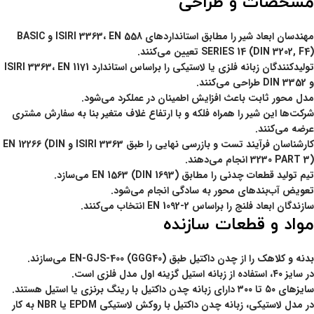
مشخصات و طراحی
مهندسان ابعاد شیر را مطابق استانداردهای ISIRI 3363، EN 558 و BASIC
SERIES 14 (DIN 3202, F4) تعیین می‌کنند.
تولیدکنندگان زبانه فلزی یا لاستیکی را براساس استاندارد ISIRI 3363، EN 1171
و DIN 3352 طراحی می‌کنند.
مدل محور ثابت باعث افزایش اطمینان در عملکرد می‌شود.
شرکت‌ها این شیر را همراه فلکه و با ارتفاع غلاف متغیر بنا به سفارش مشتری
عرضه می‌کنند.
کارشناسان فرآیند تست و بازرسی نهایی را طبق ISIRI 3363 و EN 12266 (DIN
3230 PART 3) انجام می‌دهند.
تیم تولید قطعات چدنی را مطابق EN 1563 (DIN 1693) می‌سازد.
تعویض آب‌بندهای محور به سادگی انجام می‌شود.
سازندگان ابعاد فلنج را براساس EN 1092-2 انتخاب می‌کنند.
مواد و قطعات سازنده
بدنه و کلاهک را از چدن داکتیل طبق EN-GJS-400 (GGG40) می‌سازند.
در سایز ۴۰، استفاده از زبانه استیل گزینه اول مدل فلزی است.
سایزهای ۵۰ تا ۳۰۰ دارای زبانه چدن داکتیل با رینگ برنزی یا استیل هستند.
در مدل لاستیکی، زبانه چدن داکتیل با روکش لاستیکی EPDM یا NBR به کار