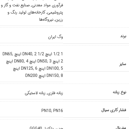
فرآوری مواد معدنی
,
صنایع نفت و گاز و
پتروشیمی
,
کارخانه‌های تولید رنگ و
رزین
,
نیروگاه‌ها
برند
وگ ایران
1 1/2 اینچ DN40
2 1/2 اینچ DN65
,
,
2 اینچ DN50
3 اینچ DN80
,
,
4 اینچ
سایز
5 اینچ DN125
,
DN100
,
6 اینچ
8 اینچ DN200
,
DN150
نوع زبانه
زبانه فلزی
,
زبانه لاستیکی
فشار کاری سیال
PN10
,
PN16
متریال
چدن داکتیل GGG40