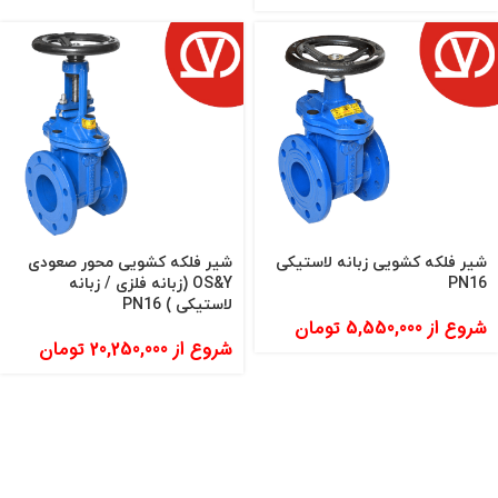
شیر فلکه کشویی زبانه لاستیکی
شیر فلکه کشویی محور صعودی
PN16
OS&Y (زبانه فلزی / زبانه
لاستیکی ) PN16
شروع از
5,550,000
تومان
شروع از
20,250,000
تومان