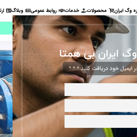
ره وگ ایران
محصولات
خدمات
روابط عمومی
وبلاگ
ارت
2- نفت و گاز
4- مراکز خرید
5- ساختمان
6- نیروگاه
7- سایر
وگ ایران بی همتا
 ایمیل خود دریافت کنید * * *